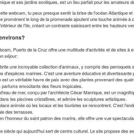
ique et ses jardins exotiques, est un lieu parfait pour les amateurs 
tte webcam, tu peux presque sentir la brise de l'océan Atlantique et 
e promènent le long de la promenade ajoutent une touche animée à c
érieur de l'île, créant un contraste saisissant entre les hauteurs verd
 environs?
cam, Puerto de la Cruz offre une multitude d'activités et de sites à e
on séjour:
brite une incroyable collection d'animaux, y compris des perroquets ex
d'espèces marines. C'est une aventure éducative et divertissante po
in est un véritable havre de paix avec des plantes provenant des qua
s parfums envoûtants des fleurs tropicales.
d'eau de mer, conçu par l'architecte César Manrique, est un magnifiq
dans les piscines cristallines, et admire les sculptures artistiques.
 place animée où les locaux et les touristes se rencontrent. C'est l'end
ale des terrasses.
 en l'honneur du saint patron des marins, elle offre une vue spectacula
e siècle qui aujourd'hui sert de centre culturel. Le site propose des 