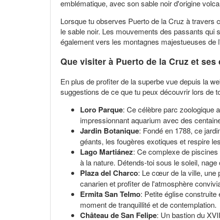
emblématique, avec son sable noir d'origine volcan
Lorsque tu observes Puerto de la Cruz à travers ce
le sable noir. Les mouvements des passants qui s
également vers les montagnes majestueuses de l'int
Que visiter à Puerto de la Cruz et ses
En plus de profiter de la superbe vue depuis la web
suggestions de ce que tu peux découvrir lors de t
Loro Parque
: Ce célèbre parc zoologique a
impressionnant aquarium avec des centaines 
Jardin Botanique
: Fondé en 1788, ce jard
géants, les fougères exotiques et respire le
Lago Martiánez
: Ce complexe de piscines 
à la nature. Détends-toi sous le soleil, nage 
Plaza del Charco
: Le cœur de la ville, une
canarien et profiter de l'atmosphère convivi
Ermita San Telmo
: Petite église construite
moment de tranquillité et de contemplation.
Château de San Felipe
: Un bastion du XVII