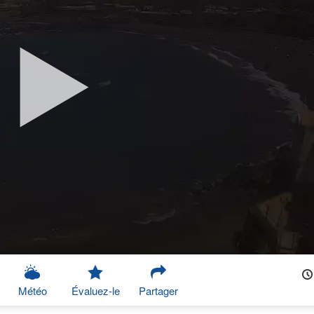
Météo
Évaluez-le
Partager