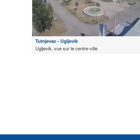
Tutnjevac - Ugljevik
Ugljevik, vue sur le centre-ville