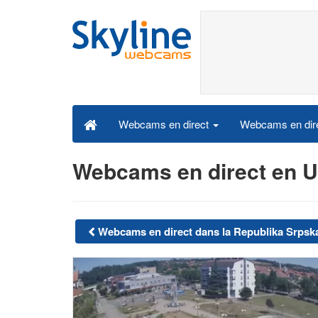
Webcams en dire
Webcams en direct
Webcams en direct en U
Webcams en direct dans la Republika Srpsk