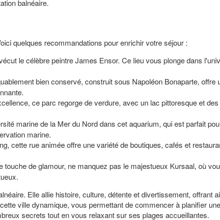
ation balnéaire.
Voici quelques recommandations pour enrichir votre séjour :
vécut le célèbre peintre James Ensor. Ce lieu vous plonge dans l'unive
uablement bien conservé, construit sous Napoléon Bonaparte, offre une 
onnante.
excellence, ce parc regorge de verdure, avec un lac pittoresque et d
ersité marine de la Mer du Nord dans cet aquarium, qui est parfait p
ervation marine.
g, cette rue animée offre une variété de boutiques, cafés et restauran
e touche de glamour, ne manquez pas le majestueux Kursaal, où vo
tueux.
éaire. Elle allie histoire, culture, détente et divertissement, offrant 
tte ville dynamique, vous permettant de commencer à planifier une a
ux secrets tout en vous relaxant sur ses plages accueillantes.