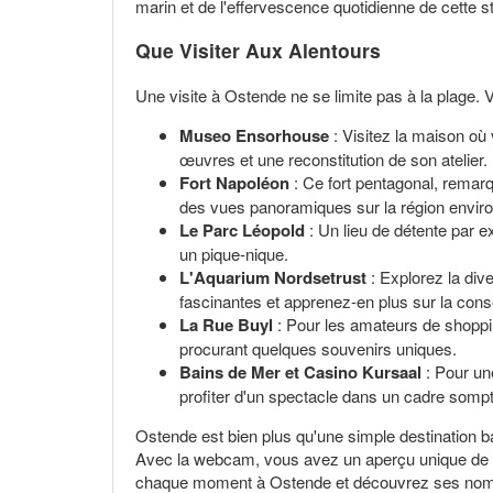
marin et de l'effervescence quotidienne de cette st
Que Visiter Aux Alentours
Une visite à Ostende ne se limite pas à la plage. 
Museo Ensorhouse
: Visitez la maison où 
œuvres et une reconstitution de son atelier.
Fort Napoléon
: Ce fort pentagonal, remarq
des vues panoramiques sur la région envir
Le Parc Léopold
: Un lieu de détente par 
un pique-nique.
L'Aquarium Nordsetrust
: Explorez la div
fascinantes et apprenez-en plus sur la cons
La Rue Buyl
: Pour les amateurs de shoppin
procurant quelques souvenirs uniques.
Bains de Mer et Casino Kursaal
: Pour un
profiter d'un spectacle dans un cadre somp
Ostende est bien plus qu'une simple destination baln
Avec la webcam, vous avez un aperçu unique de ce
chaque moment à Ostende et découvrez ses nombre