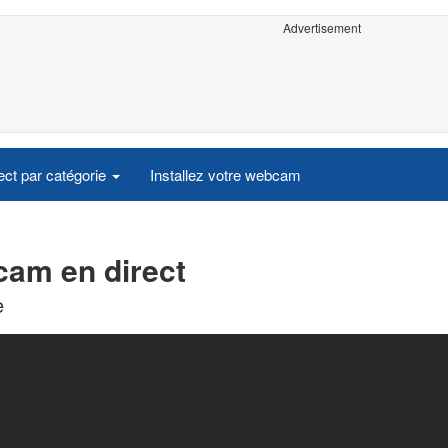
Advertisement
ct par catégorie
Installez votre webcam
cam en direct
e