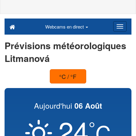
Webcams en direct
Prévisions météorologiques
Litmanová
°C / °F
Aujourd'hui
06 Août
24
°
C