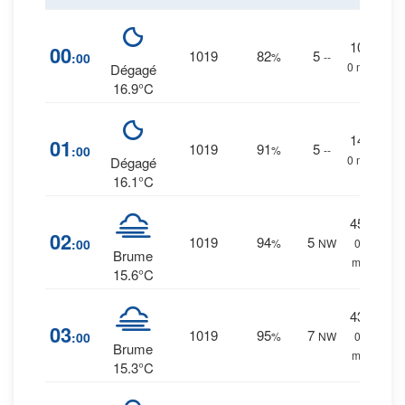
10
%
00
1019
82
5
:00
%
--
0 mm.
Dégagé
16.9°C
14
%
01
1019
91
5
:00
%
--
0 mm.
Dégagé
16.1°C
45
%
02
1019
94
5
:00
%
NW
0.1
Brume
mm.
15.6°C
43
%
03
1019
95
7
:00
%
NW
0.1
Brume
mm.
15.3°C