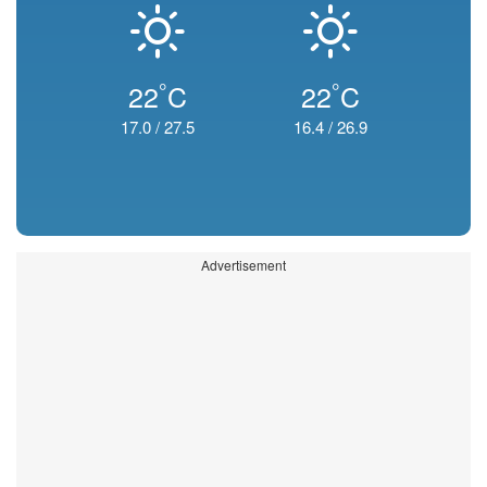
°
°
22
C
22
C
17.0
/
27.5
16.4
/
26.9
Advertisement