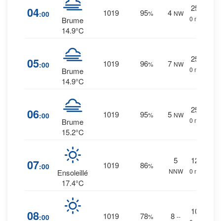
25
%
04
1019
95
4
:00
%
NW
0 mm.
Brume
14.9°C
25
%
05
1019
96
7
:00
%
NW
0 mm.
Brume
14.9°C
25
%
06
1019
95
5
:00
%
NW
0 mm.
Brume
15.2°C
5
12
%
07
1019
86
:00
%
NNW
0 mm.
Ensoleillé
17.4°C
10
%
08
1019
78
8
:00
%
--