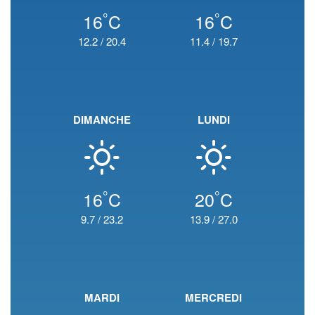
°
°
16
C
16
C
12.2
/
20.4
11.4
/
19.7
DIMANCHE
LUNDI
°
°
16
C
20
C
9.7
/
23.2
13.9
/
27.0
MARDI
MERCREDI