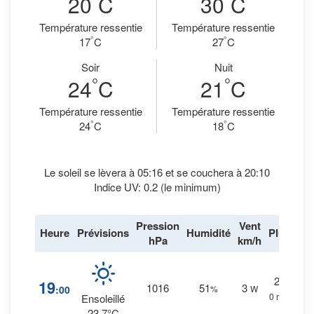
20
C
30
C
Température ressentie
Température ressentie
°
°
17
C
27
C
Soir
Nuit
°
°
24
C
21
C
Température ressentie
Température ressentie
°
°
24
C
18
C
Le soleil se lèvera à 05:16 et se couchera à 20:10
Indice UV: 0.2 (le minimum)
Pression
Vent
Heure
Prévisions
Humidité
Pluie
hPa
km/h
2
%
19
1016
51
3
:00
%
W
0 mm.
Ensoleillé
23.7°C