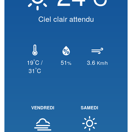
Ciel clair attendu
°
19
C /
51
3.6
%
Km/h
°
31
C
VENDREDI
SAMEDI