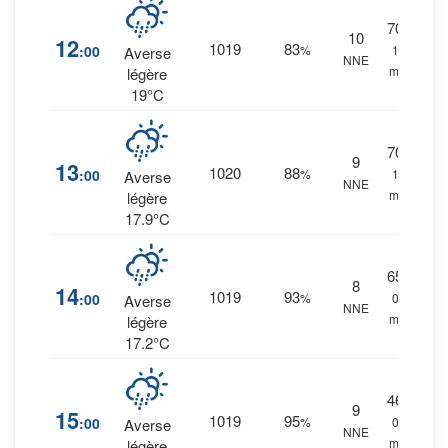
70
%
10
12
1019
83
:00
%
1.9
Averse
NNE
mm.
légère
19°C
70
%
9
13
1020
88
:00
%
1.8
Averse
NNE
mm.
légère
17.9°C
65
%
8
14
1019
93
:00
%
0.7
Averse
NNE
mm.
légère
17.2°C
46
%
9
15
1019
95
:00
%
0.2
Averse
NNE
mm.
légère