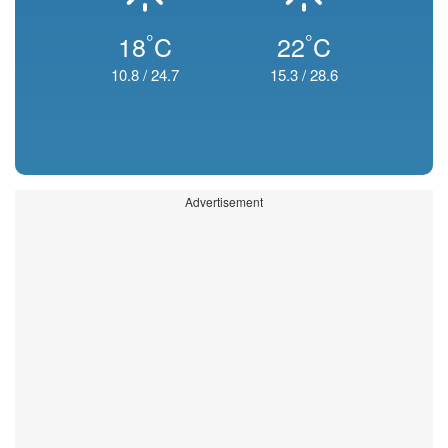
°
°
18
C
22
C
10.8
/
24.7
15.3
/
28.6
Advertisement