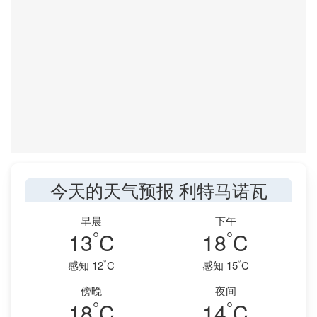
今天的天气预报 利特马诺瓦
早晨
下午
°
°
13
C
18
C
°
°
感知 12
C
感知 15
C
傍晚
夜间
°
°
18
C
14
C