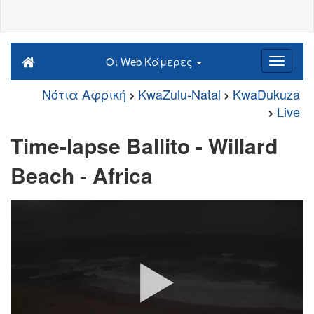
Οι Web Κάμερες
Νότια Αφρική
KwaZulu-Natal
KwaDukuza
Live
Time-lapse Ballito - Willard
Beach - Africa