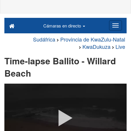
Cámaras en directo
Sudáfrica
Provincia de KwaZulu-Natal
KwaDukuza
Live
Time-lapse Ballito - Willard
Beach