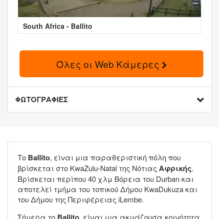
South Africa - Ballito
Όλες οι Web Κάμερες
ΦΩΤΟΓΡΑΦΙΕΣ
Το
Ballito
, είναι μια παραθεριστική πόλη που
βρίσκεται στο KwaZulu-Natal της Νότιας
Αφρικής
.
Βρίσκεται περίπου 40 χλμ Βόρεια του Durban και
αποτελεί τμήμα του τοπικού Δήμου KwaDukuza και
του Δήμου της Περιφέρειας iLembe.
Σήμερα το
Ballito
, είναι μια ακμάζουσα κοινότητα