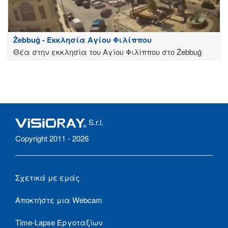
Żebbuġ - Εκκλησία Αγίου Φιλίππου
Θέα στην εκκλησία του Αγίου Φιλίππου στο Żebbuġ
S.r.l.
Copyright 2011 - 2026
Σχετικά με εμάς
Αποκτήστε μια Webcam
Time-Lapse Εργοταξίων