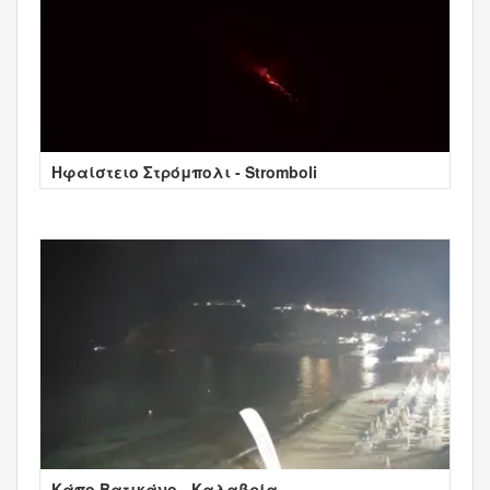
Ηφαίστειο Στρόμπολι - Stromboli
Κάπο Βατικάνο - Καλαβρία