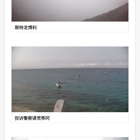
斯特龙博利
投诉警察课梵蒂冈