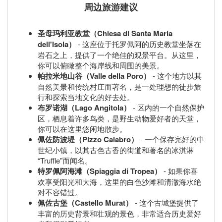
周边旅游建议
圣母玛利亚教堂（Chiesa di Santa Maria
dell'Isola）
- 这座位于托罗佩阿的历史教堂坐落在
岩石之上，提供了一个绝佳的观景平台。从这里，
你可以俯瞰整个海岸线和周围的美景。
帕拉米地山谷（Valle della Poro）
- 这个地方以其
自然美景和传统村庄而著名，是一处理想的徒步旅
行和探索当地文化的好去处。
布罗诺湖（Lago Angitola）
- 区内的一个自然保护
区，栖息着许多鸟类，是野生动物爱好者的天堂，
你可以在这里悠闲地散步。
佩佐防波堤（Pizzo Calabro）
- 一个保存完好的中
世纪小镇，以其古色古香的街道和著名的冰淇淋
“Truffle”而闻名。
特罗佩阿海滩（Spiaggia di Tropea）
- 如果你喜
欢享受阳光和大海，这里的白色沙滩和清澈海水绝
对不容错过。
佩佐古堡（Castello Murat）
- 这个古城堡提供了
丰富的历史背景和壮观的景色，非常适合历史爱好