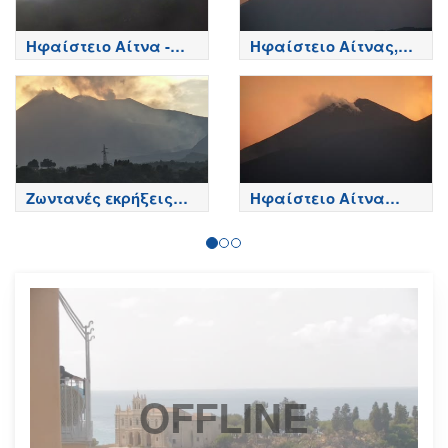
Ηφαίστειο Αίτνα -
Ηφαίστειο Αίτνας,
Κορυφή κρατήρων,
Βόρεια πλευρά - Etna
Etna
Ζωντανές εκρήξεις
Ηφαίστειο Αίτνα
της Αίτνας
Τώρα
OFFLINE