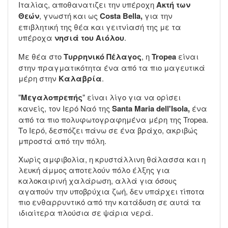
Ιταλίας, αποθανατιζει την υπέροχη
Ακτή των
Θεών
, γνωστή και ως
Costa Bella,
για την
επιβλητική της θέα και γειτνίασή της με τα
υπέροχα
νησιά του Αιόλου
.
Με θέα στο
Τυρρηνικό Πέλαγος
, η
Tropea
είναι
στην πραγματικότητα ένα από τα πιο μαγευτικά
μέρη στην
Καλαβρία
.
"
Μεγαλοπρεπής
" είναι λίγο για να ορίσει
κανείς, τον Ιερό Ναό της
Santa Maria dell'Isola,
ένα
από τα πιο πολυφωτογραφημένα μέρη της Tropea.
Το Ιερό, δεσπόζει πάνω σε ένα βράχο, ακριβώς
μπροστά από την πόλη.
Χωρίς αμφιβολία, η κρυστάλλινη θάλασσα και η
λευκή άμμος αποτελούν πόλο έλξης για
καλοκαιρινή χαλάρωση, αλλά για όσους
αγαπούν την υποβρύχια ζωή, δεν υπάρχει τίποτα
πιο ενθαρρυντικό από την κατάδυση σε αυτά τα
ιδιαίτερα πλούσια σε ψάρια νερά.