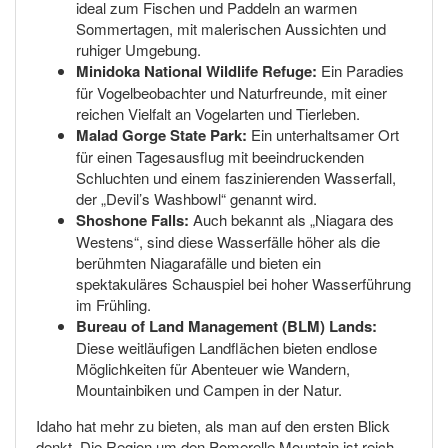
ideal zum Fischen und Paddeln an warmen
Sommertagen, mit malerischen Aussichten und
ruhiger Umgebung.
Minidoka National Wildlife Refuge:
Ein Paradies
für Vogelbeobachter und Naturfreunde, mit einer
reichen Vielfalt an Vogelarten und Tierleben.
Malad Gorge State Park:
Ein unterhaltsamer Ort
für einen Tagesausflug mit beeindruckenden
Schluchten und einem faszinierenden Wasserfall,
der „Devil’s Washbowl“ genannt wird.
Shoshone Falls:
Auch bekannt als „Niagara des
Westens“, sind diese Wasserfälle höher als die
berühmten Niagarafälle und bieten ein
spektakuläres Schauspiel bei hoher Wasserführung
im Frühling.
Bureau of Land Management (BLM) Lands:
Diese weitläufigen Landflächen bieten endlose
Möglichkeiten für Abenteuer wie Wandern,
Mountainbiken und Campen in der Natur.
Idaho hat mehr zu bieten, als man auf den ersten Blick
denkt. Die Region um den Pomerelle Mountain ist reich