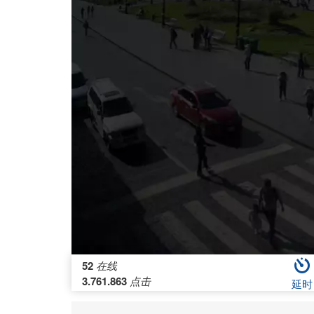
52
在线
3.761.863
点击
延时