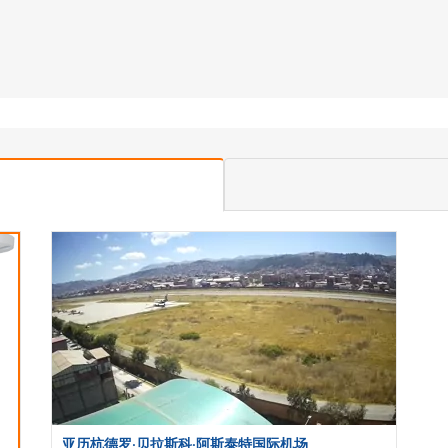
亚历杭德罗·贝拉斯科·阿斯泰特国际机场