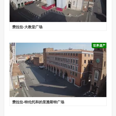
费拉拉-大教堂广场
世界遗产
费拉拉-特伦托和的里雅斯特广场