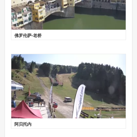
佛罗伦萨-老桥
阿贝托内