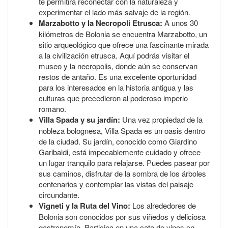
te permitirá reconectar con la naturaleza y
experimentar el lado más salvaje de la región.
Marzabotto y la Necropoli Etrusca:
A unos 30
kilómetros de Bolonia se encuentra Marzabotto, un
sitio arqueológico que ofrece una fascinante mirada
a la civilización etrusca. Aquí podrás visitar el
museo y la necropolis, donde aún se conservan
restos de antaño. Es una excelente oportunidad
para los interesados en la historia antigua y las
culturas que precedieron al poderoso imperio
romano.
Villa Spada y su jardín:
Una vez propiedad de la
nobleza bolognesa, Villa Spada es un oasis dentro
de la ciudad. Su jardín, conocido como Giardino
Garibaldi, está impecablemente cuidado y ofrece
un lugar tranquilo para relajarse. Puedes pasear por
sus caminos, disfrutar de la sombra de los árboles
centenarios y contemplar las vistas del paisaje
circundante.
Vigneti y la Ruta del Vino:
Los alrededores de
Bolonia son conocidos por sus viñedos y deliciosa
gastronomía. Participa en una cata de vinos en