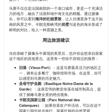
马赛不仅仅是法国南部的一个港口城市，更是一个充满活
力的地方，融合了法国和地中海文化的精髓。通过摄像
头，你可以看到
海洋的壮丽景致
，让人仿佛置身于这片如
画的风景之中。卡朗克斯峡湾的
岩壁
与蓝色的海水形成了
鲜明的对比，给人一种震撼之美。
周边旅游建议
当你亲睹了摄像头中展现的美景后，也许你会想亲自探索
这个地区的其他景点。这里有一些你不容错过的推荐：
旧港（Vieux-Port）
：这是马赛最具活力的地区之
一，拥有众多餐厅、咖啡馆和市场。在这里，你可
以感受到马赛的历史魅力。
圣母守护圣殿（Basilique Notre-Dame de la
Garde）
：这座宏伟的教堂坐落在城市制高点，提
供了俯瞰马赛全景的绝佳视角。
卡朗克国家公园（Parc National des
Calanques）
：如果你喜欢户外活动，可以在这个
国家公园中徒步旅行，探索壮丽的自然景观。