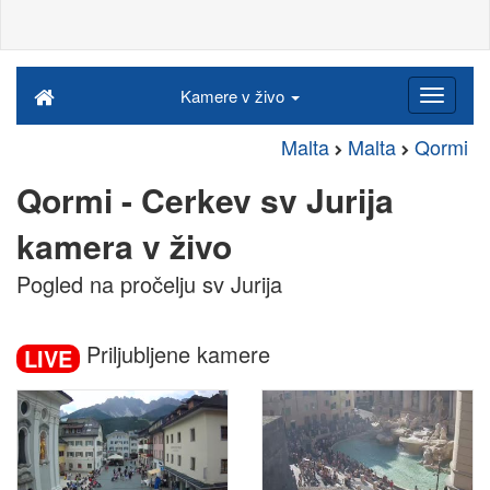
Kamere v živo
Malta
Malta
Qormi
Qormi - Cerkev sv Jurija
kamera v živo
Pogled na pročelju sv Jurija
Priljubljene kamere
LIVE