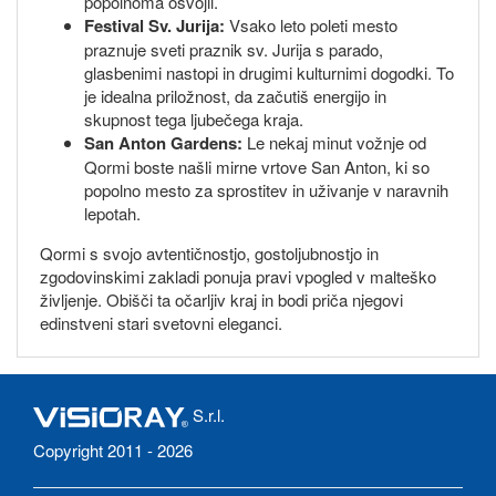
popolnoma osvojil.
Festival Sv. Jurija:
Vsako leto poleti mesto
praznuje sveti praznik sv. Jurija s parado,
glasbenimi nastopi in drugimi kulturnimi dogodki. To
je idealna priložnost, da začutiš energijo in
skupnost tega ljubečega kraja.
San Anton Gardens:
Le nekaj minut vožnje od
Qormi boste našli mirne vrtove San Anton, ki so
popolno mesto za sprostitev in uživanje v naravnih
lepotah.
Qormi s svojo avtentičnostjo, gostoljubnostjo in
zgodovinskimi zakladi ponuja pravi vpogled v malteško
življenje. Obišči ta očarljiv kraj in bodi priča njegovi
edinstveni stari svetovni eleganci.
S.r.l.
Copyright 2011 - 2026