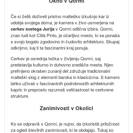
Okno v Qormi
Če si želiš doživeti pristno malteško izkušnjo kar iz
udobja svojega doma, je kamera v živo usmerjena na
cerkev svetega Jurija
v Qormi odlična izbira. Qormi,
znan tudi kot Città Pinto, je očarljivo mesto, ki se ponaša
s svojo bogato zgodovino in čudovito arhitekturo. Skupaj
odkrijmo, kaj ti ta fascinantni kraj ponuja.
Cerkev je osrednja točka v življenju Qormi, saj
predstavlja kulturno in duhovno središče mesta. Njen
prefinjeno okrašen zunanji del združuje tradicionalni
malteški slog z elementi baroka in klasicizma. S kamero
lahko uživaš v fascinantnih podrobnostih arhitekturnih
kapric in preprosto razumeš veličastnost te cerkvene
strukture.
Zanimivosti v Okolici
Ko se odpraviš v Qormi, je nujno, da izkoristiš priložnost
za ogled številnih zanimivosti, ki te obdajajo. Tukaj so