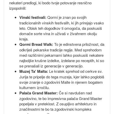
nekateri predlogi, ki bodo tvoje potovanje resnično
izpopolnili:
Vinski festivali:
Qormi je znan po svojih
tradicionalnih vinskih festivalih, ki jih prirejajo vsako
leto. Obisk teh dogodkov ti omogoča, da poskusiš
domače sorte vina in uživaš v živahnem okolju
kraja.
Qormi Bread Walk:
To je edinstvena priložnost, da
odkriješ pekarske tradicije regije. Med sprehodom
med različnimi pekarnami lahko poskusiš nekatere
najboljše krušne izdelke, izdelane po receptih, ki so
se prenašali iz generacije v generacijo.
Muzej Ta' Malta:
Le kratek sprehod od cerkve sv.
Jurija te pripelje do tega muzeja, kjer lahko poglobiš
svoje znanje o zgodovini Malte in njenem bogatem
kulturnem izročilu.
Palača Grand Master:
Če si navdušen nad
zgodovino, te bo impresivna palača Grand Master
popeljala v preteklost. Z osupljivo arhitekturo in
značilnostmi te bo ta zgodovinski kompleks