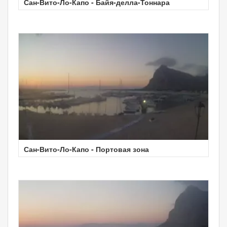
Сан-Вито-Ло-Капо - Байя-делла-Тоннара
Сан-Вито-Ло-Капо - Портовая зона