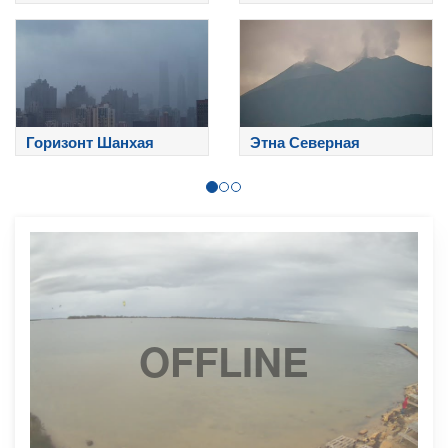
вершине
Этны
Горизонт Шанхая
Этна Северная
OFFLINE