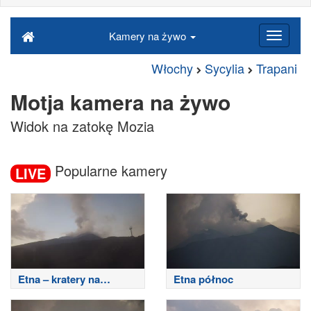
Kamery na żywo
Włochy
Sycylia
Trapani
Motja kamera na żywo
Widok na zatokę Mozia
Popularne kamery
LIVE
Etna – kratery na
Etna północ
szczycie