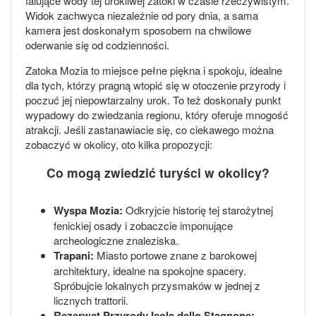
falujące wody tej urokliwej zatoki w czasie rzeczywistym.
Widok zachwyca niezależnie od pory dnia, a sama
kamera jest doskonałym sposobem na chwilowe
oderwanie się od codzienności.
Zatoka Mozia to miejsce pełne piękna i spokoju, idealne
dla tych, którzy pragną wtopić się w otoczenie przyrody i
poczuć jej niepowtarzalny urok. To też doskonały punkt
wypadowy do zwiedzania regionu, który oferuje mnogość
atrakcji. Jeśli zastanawiacie się, co ciekawego można
zobaczyć w okolicy, oto kilka propozycji:
Co mogą zwiedzić turyści w okolicy?
Wyspa Mozia:
Odkryjcie historię tej starożytnej
fenickiej osady i zobaczcie imponujące
archeologiczne znaleziska.
Trapani:
Miasto portowe znane z barokowej
architektury, idealne na spokojne spacery.
Spróbujcie lokalnych przysmaków w jednej z
licznych trattorii.
Rezerwat Przyrody Isole dello Stagnone: