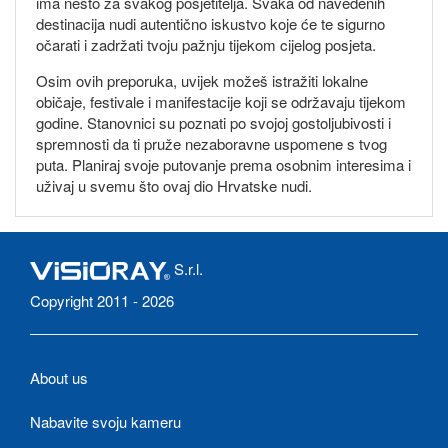
ima nešto za svakog posjetitelja. Svaka od navedenih
destinacija nudi autentično iskustvo koje će te sigurno
očarati i zadržati tvoju pažnju tijekom cijelog posjeta.
Osim ovih preporuka, uvijek možeš istražiti lokalne
običaje, festivale i manifestacije koji se održavaju tijekom
godine. Stanovnici su poznati po svojoj gostoljubivosti i
spremnosti da ti pruže nezaboravne uspomene s tvog
puta. Planiraj svoje putovanje prema osobnim interesima i
uživaj u svemu što ovaj dio Hrvatske nudi.
S.r.l.
Copyright 2011 - 2026
About us
Nabavite svoju kameru