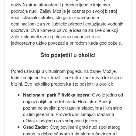
doživiš mirnu atmosferu i prirodne ljepote koje ovo
područje nudi. Zaljev Mozije je poznat po svojoj bistroj
vodi i slikovitoj okolini, što ga čini savršenom
destinacijom za sve ljubitelje prirode i entuzijaste vodenih
sportova. Ova kamera uživo je idealna za sve one koji
žele isplanirati svoje putovanje unaprijed ili se
jednostavno uživo povezati s prirodom kada god požele.
Što posjetiti u okolici
Pored uživanja u virtualnom pogledu na zaljev Mozije,
turisti imaju priliku istražiti i nekoliko zanimljivih lokacija u
blizini. Evo nekoliko preporuka što posjetiti u okolici:
Nacionalni park Plitvička jezera:
Ovo je jedno od
najpoznatijih prirodnih čuda Hrvatske. Park je
poznat po svojim prekrasnim slapovima i kristalno
čistim jezerima. Provedi dan šetajući stazama i
uživaj u pogledu na vodopade i jezera.
Grad Zadar:
Ovaj povijesni grad nudi spoj starog i
novog, s dobro očuvanim rimskim ruševinama i