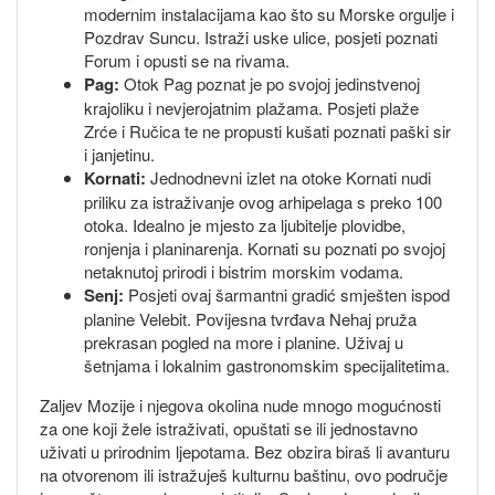
modernim instalacijama kao što su Morske orgulje i
Pozdrav Suncu. Istraži uske ulice, posjeti poznati
Forum i opusti se na rivama.
Pag:
Otok Pag poznat je po svojoj jedinstvenoj
krajoliku i nevjerojatnim plažama. Posjeti plaže
Zrće i Ručica te ne propusti kušati poznati paški sir
i janjetinu.
Kornati:
Jednodnevni izlet na otoke Kornati nudi
priliku za istraživanje ovog arhipelaga s preko 100
otoka. Idealno je mjesto za ljubitelje plovidbe,
ronjenja i planinarenja. Kornati su poznati po svojoj
netaknutoj prirodi i bistrim morskim vodama.
Senj:
Posjeti ovaj šarmantni gradić smješten ispod
planine Velebit. Povijesna tvrđava Nehaj pruža
prekrasan pogled na more i planine. Uživaj u
šetnjama i lokalnim gastronomskim specijalitetima.
Zaljev Mozije i njegova okolina nude mnogo mogućnosti
za one koji žele istraživati, opuštati se ili jednostavno
uživati u prirodnim ljepotama. Bez obzira biraš li avanturu
na otvorenom ili istražuješ kulturnu baštinu, ovo područje