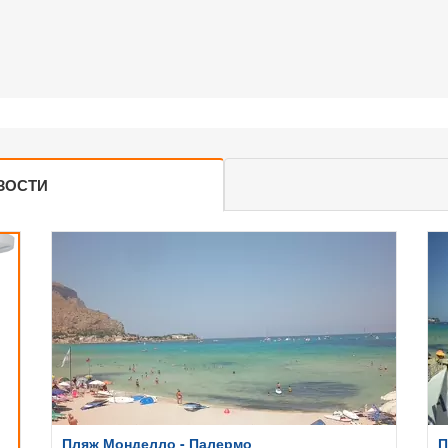
ЗОСТИ
Пляж Монделло - Палермо
П