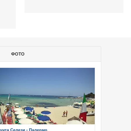
ФОТО
унта Селези - Палермо