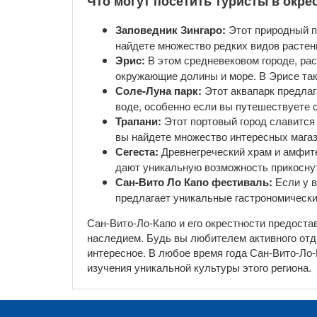
Что могут посетить туристы в окре
Заповедник Зингаро:
Этот природный п
найдете множество редких видов растен
Эрис:
В этом средневековом городе, ра
окружающие долины и море. В Эрисе так
Соле-Луна парк:
Этот аквапарк предлаг
воде, особенно если вы путешествуете с
Трапани:
Этот портовый город славится
вы найдете множество интересных магаз
Сегеста:
Древнегреческий храм и амфит
дают уникальную возможность прикосну
Сан-Вито Ло Капо фестиваль:
Если у в
предлагает уникальные гастрономические
Сан-Вито-Ло-Капо и его окрестности предост
наследием. Будь вы любителем активного отды
интересное. В любое время года Сан-Вито-Ло
изучения уникальной культуры этого региона.