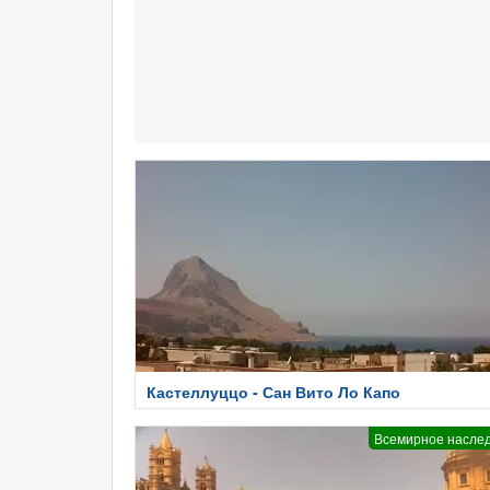
Кастеллуццо - Сан Вито Ло Капо
Всемирное насле