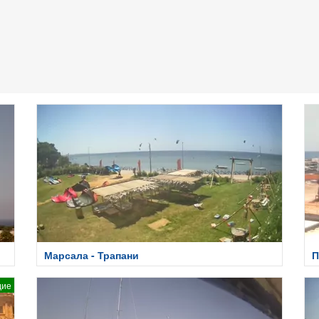
Марсала - Трапани
П
дие