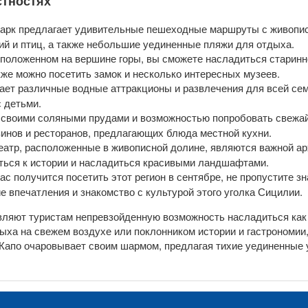
стностях
арк предлагает удивительные пешеходные маршруты с живопис
ий и птиц, а также небольшие уединенные пляжи для отдыха.
сположенном на вершине горы, вы сможете насладиться старинн
же можно посетить замок и несколько интересных музеев.
ает различные водные аттракционы и развлечения для всей сем
 детьми.
 своими соляными прудами и возможностью попробовать свежай
инов и ресторанов, предлагающих блюда местной кухни.
еатр, расположенные в живописной долине, являются важной а
ться к истории и насладиться красивыми ландшафтами.
ас получится посетить этот регион в сентябре, не пропустите 
 впечатления и знакомство с культурой этого уголка Сицилии.
авляют туристам непревзойденную возможность насладиться как
ха на свежем воздухе или поклонником истории и гастрономии,
-Капо очаровывает своим шармом, предлагая тихие уединенные 