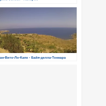
ан-Вито-Ло-Капо - Байя-делла-Тоннара