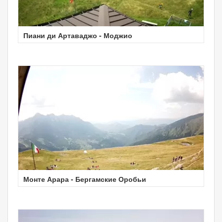
Пиани ди Артаваджо - Моджио
Монте Арара - Бергамские Оробьи