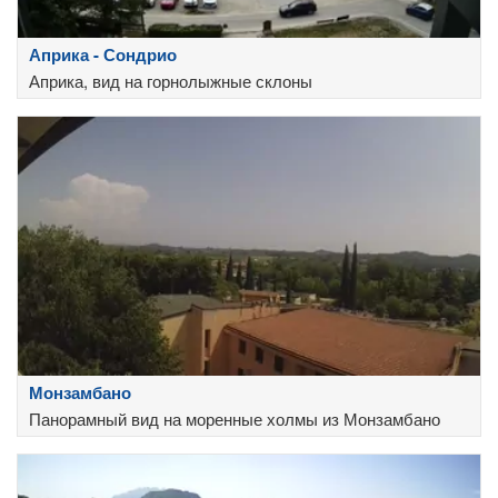
Априка - Сондрио
Априка, вид на горнолыжные склоны
Монзамбано
Панорамный вид на моренные холмы из Монзамбано