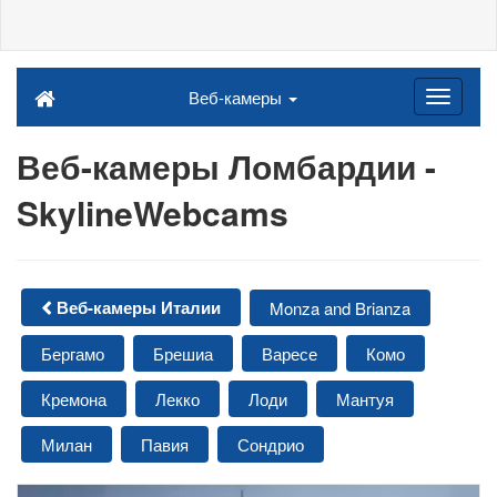
Веб-камеры
Веб-камеры Ломбардии -
SkylineWebcams
Веб-камеры Италии
Monza and Brianza
Бергамо
Брешиа
Варесе
Комо
Кремона
Лекко
Лоди
Мантуя
Милан
Павия
Сондрио