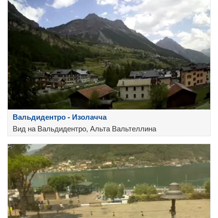
Вальдидентро - Изолачча
Вид на Вальдидентро, Альта Вальтеллина