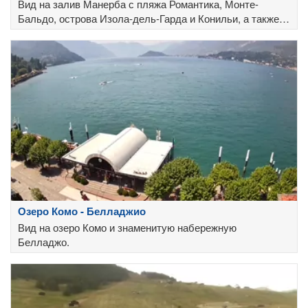
Вид на залив Манерба с пляжа Романтика, Монте-
Бальдо, острова Изола-дель-Гарда и Конильи, а также
парка Рокка-ди-Манерба на заднем плане.
Озеро Комо - Белладжио
Вид на озеро Комо и знаменитую набережную
Белладжо.