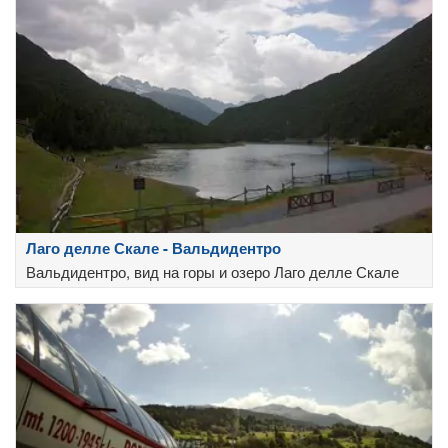
Лаго делле Скале - Вальдидентро
Вальдидентро, вид на горы и озеро Лаго делле Скале