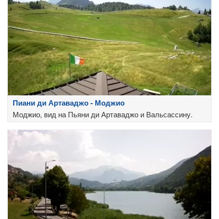
Пиани ди Артаваджо - Моджио
Моджио, вид на Пьяни ди Артаваджо и Вальсассину.