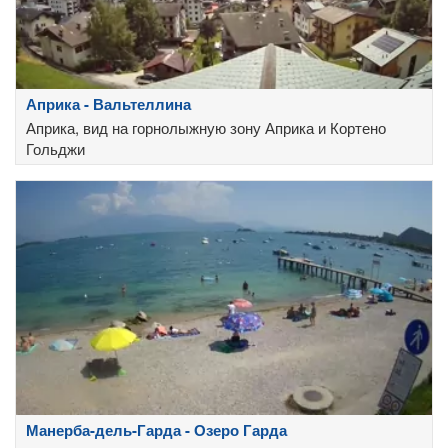
Априка - Вальтеллина
Априка, вид на горнолыжную зону Априка и Кортено
Гольджи
Манерба-дель-Гарда - Озеро Гарда