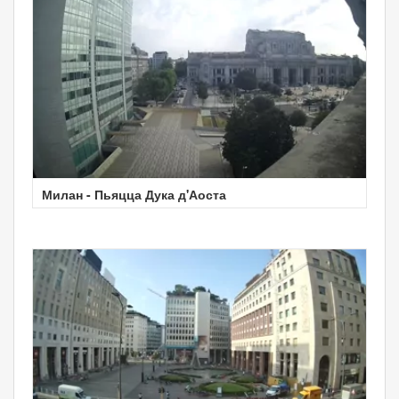
Милан - Пьяцца Дука д'Аоста