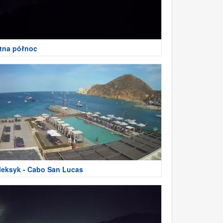
tna północ
eksyk - Cabo San Lucas