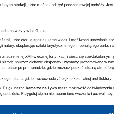
le innych atrakcji, które możesz odkryć podczas swojej podróży. Jest 
 podczas wizyty w La Guaira:
ażami, które oferują spektakularne widoki i możliwość uprawiania spo
ii natury, eksplorując szlaki turystyczne tego imponującego parku n
e znaczenie tej XVII-wiecznej fortyfikacji i ciesz się spektakularnymi
urę i historię poprzez ciekawe eksponaty i wystawy prezentowane w 
 na spacer po promenadzie, gdzie możesz poczuć lokalną atmosferę,
skiego miasta, gdzie możesz odkryć piękno kolonialnej architektury i
a. Dzięki naszej
kamerze na żywo
masz możliwość doświadczenia cz
ję osobiście. Przygotuj się na niezapomniane wrażenia i pozwól, aby