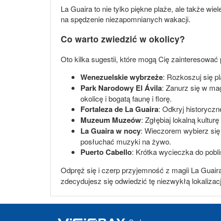
La Guaira to nie tylko piękne plaże, ale także wie
na spędzenie niezapomnianych wakacji.
Co warto zwiedzić w okolicy?
Oto kilka sugestii, które mogą Cię zainteresować
Wenezuelskie wybrzeże
: Rozkoszuj się pl
Park Narodowy El Ávila
: Zanurz się w mag
okolicę i bogatą faunę i florę.
Fortaleza de La Guaira
: Odkryj historyczn
Muzeum Muzeów
: Zgłębiaj lokalną kult
La Guaira w nocy
: Wieczorem wybierz się
posłuchać muzyki na żywo.
Puerto Cabello
: Krótka wycieczka do pobli
Odpręż się i czerp przyjemność z magii La Guair
zdecydujesz się odwiedzić tę niezwykłą lokalizac