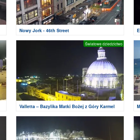
Nowy Jork - 46th Street
E
Światowe dziedzictwo
Valletta – Bazylika Matki Bożej z Góry Karmel
M