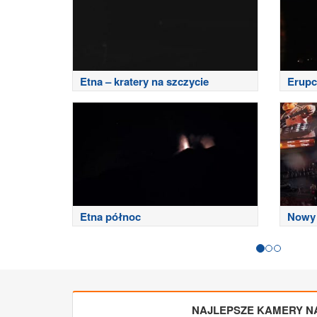
Etna – kratery na szczycie
Erupc
Etna północ
Nowy 
NAJLEPSZE KAMERY N