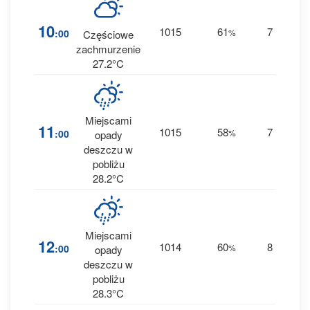
6
10
1015
61
7
:00
%
E
Częściowe
0 
zachmurzenie
27.2°C
Miejscami
1
11
1015
58
7
:00
%
E
opady
0.1
deszczu w
pobliżu
28.2°C
Miejscami
2
12
1014
60
8
:00
%
E
opady
0.2
deszczu w
pobliżu
28.3°C