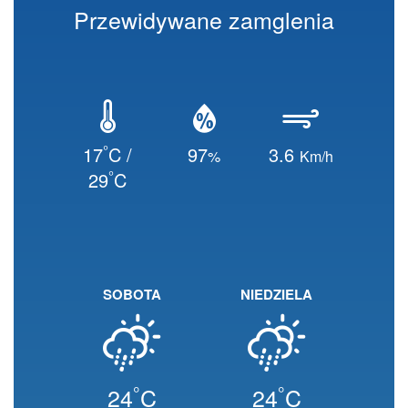
Przewidywane zamglenia
°
17
C /
97
3.6
%
Km/h
°
29
C
SOBOTA
NIEDZIELA
°
°
24
C
24
C