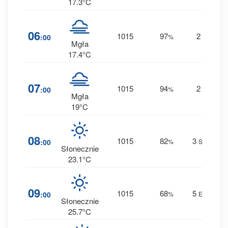
17.3°C
2
06
1015
97
2
:00
%
S
0 
Mgła
17.4°C
2
07
1015
94
2
:00
%
S
0 
Mgła
19°C
1
08
1015
82
3
:00
%
SSE
0 
Słonecznie
23.1°C
6
09
1015
68
5
:00
%
ESE
0 
Słonecznie
25.7°C