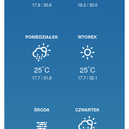
17.9
/
30.6
18.2
/
30.0
PONIEDZIAŁEK
WTOREK
°
°
25
C
25
C
17.7
/
31.6
17.7
/
32.1
ŚRODA
CZWARTEK