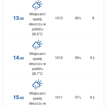
Miejscami
3
13
1013
60
9
:00
%
E
opady
0.4
deszczu w
pobliżu
28.5°C
Miejscami
1
14
1012
59
9
:00
%
ENE
opady
0.1
deszczu w
pobliżu
28.7°C
Miejscami
2
15
1011
57
9
:00
%
ENE
opady
0.2
deszczu w