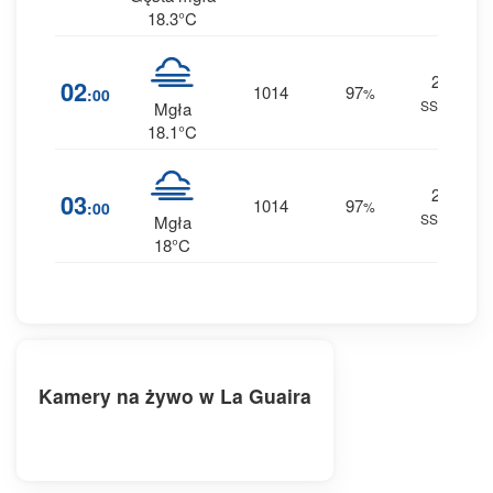
18.3°C
2
2
02
1014
97
:00
%
SSW
0 
Mgła
18.1°C
2
2
03
1014
97
:00
%
SSW
0 
Mgła
18°C
Kamery na żywo w La Guaira