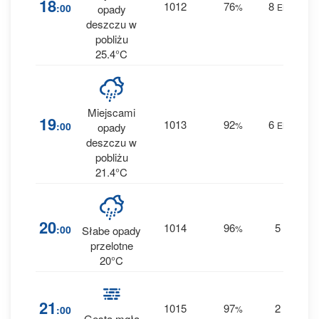
18
1012
76
8
:00
%
ENE
opady
0 
deszczu w
pobliżu
25.4°C
Miejscami
4
19
1013
92
6
:00
%
ENE
opady
0.2
deszczu w
pobliżu
21.4°C
5
20
1014
96
5
:00
%
E
Słabe opady
0.5
przelotne
20°C
4
21
1015
97
2
:00
%
E
0 
Gęsta mgła