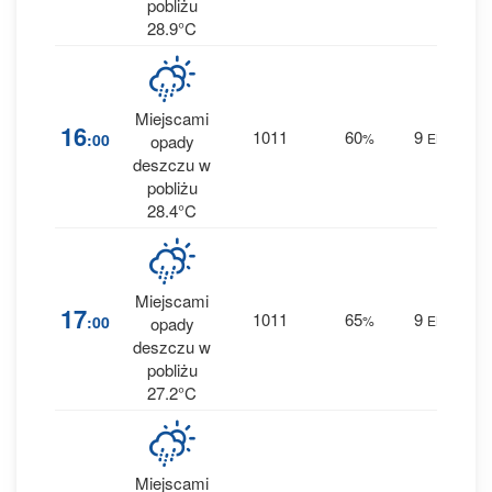
pobliżu
28.9°C
Miejscami
2
16
1011
60
9
:00
%
ENE
opady
0.2
deszczu w
pobliżu
28.4°C
Miejscami
1
17
1011
65
9
:00
%
ENE
opady
0 
deszczu w
pobliżu
27.2°C
Miejscami
1