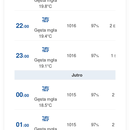
19.8°C
4
22
1016
97
2
:00
%
ESE
0 
Gęsta mgła
19.4°C
4
23
1016
97
1
:00
%
SE
0 
Gęsta mgła
19.1°C
Jutro
4
00
1015
97
2
:00
%
S
0 
Gęsta mgła
18.5°C
4
01
1015
97
2
:00
%
S
0 
Gęsta mgła