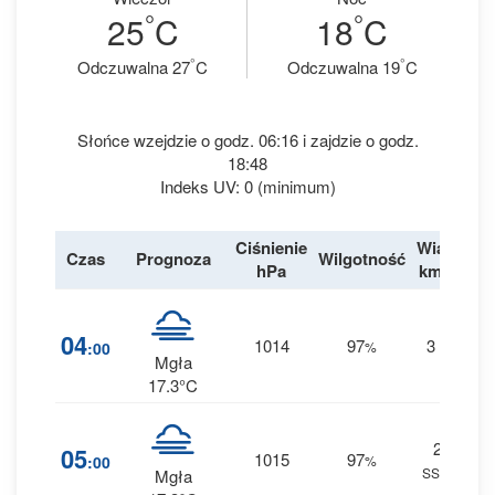
°
°
25
C
18
C
°
°
Odczuwalna 27
C
Odczuwalna 19
C
Słońce wzejdzie o godz. 06:16 i zajdzie o godz.
18:48
Indeks UV: 0 (minimum)
Ciśnienie
Wiatr
Czas
Prognoza
Wilgotność
De
hPa
km/h
3
04
1014
97
3
:00
%
S
0 
Mgła
17.3°C
2
2
05
1015
97
:00
%
SSW
0 
Mgła