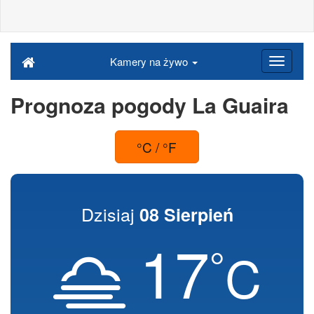
Kamery na żywo
Prognoza pogody La Guaira
°C / °F
Dzisiaj
08 Sierpień
17
°
C