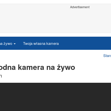
Advertisement
 na żywo
Twoja własna kamera
Stan
wodna kamera na żywo
h