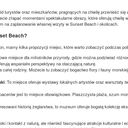
ód turystów oraz mieszkańców, pragnących na chwilę przenieść się
ecie złapać momentami spektakularne obrazy, które oferują chwilę 
bem na zaplanowanie własnej wizyty w Sunset Beach i okolicach.
nset Beach?
gion, mamy kilka propozycji miejsc, które warto zobaczyć podczas po
kowe miejsce dla miłośników przyrody, gdzie można podziwiać różnoro
erują wspaniałe perspektywy na otaczającą naturę.
la całej rodziny. Możecie tu zobaczyć bogactwo flory i fauny morskie
uki
: To miejsce oferuje wystawy lokalnych artystów oraz warsztaty twó
spacerów jest to miejsce obowiązkowe. Piaszczysta plaża, szum mor
nteresowani historią żeglarstwa, to muzeum oferuje bogatą kolekcję e
ki i kontakt z naturą, ale również fascynujące atrakcje kulturalne i 