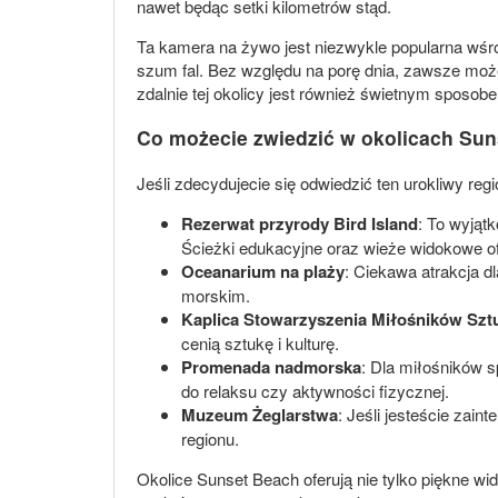
nawet będąc setki kilometrów stąd.
Ta kamera na żywo jest niezwykle popularna wśr
szum fal. Bez względu na porę dnia, zawsze moż
zdalnie tej okolicy jest również świetnym sposo
Co możecie zwiedzić w okolicach Su
Jeśli zdecydujecie się odwiedzić ten urokliwy re
Rezerwat przyrody Bird Island
: To wyjąt
Ścieżki edukacyjne oraz wieże widokowe of
Oceanarium na plaży
: Ciekawa atrakcja d
morskim.
Kaplica Stowarzyszenia Miłośników Szt
cenią sztukę i kulturę.
Promenada nadmorska
: Dla miłośników 
do relaksu czy aktywności fizycznej.
Muzeum Żeglarstwa
: Jeśli jesteście zai
regionu.
Okolice Sunset Beach oferują nie tylko piękne wido