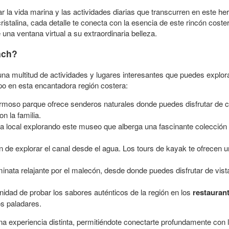
r la vida marina y las actividades diarias que transcurren en este h
talina, cada detalle te conecta con la esencia de este rincón costero
na ventana virtual a su extraordinaria belleza.
ach?
na multitud de actividades y lugares interesantes que puedes explora
o en esta encantadora región costera:
moso parque ofrece senderos naturales donde puedes disfrutar de c
on la familia.
ia local explorando este museo que alberga una fascinante colección
de explorar el canal desde el agua. Los tours de kayak te ofrecen 
inata relajante por el malecón, desde donde puedes disfrutar de vis
nidad de probar los sabores auténticos de la región en los
restaurant
os paladares.
a experiencia distinta, permitiéndote conectarte profundamente con 