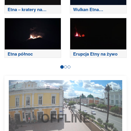
Etna – kratery na
Wulkan Etna
szczycie
południowo-wschodni
Etna północ
Erupcja Etny na żywo
OFFLINE