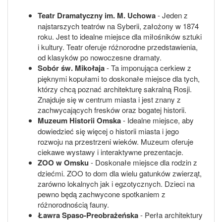
Teatr Dramatyczny im. M. Uchowa
- Jeden z
najstarszych teatrów na Syberii, założony w 1874
roku. Jest to idealne miejsce dla miłośników sztuki
i kultury. Teatr oferuje różnorodne przedstawienia,
od klasyków po nowoczesne dramaty.
Sobór św. Mikołaja
- Ta imponująca cerkiew z
pięknymi kopułami to doskonałe miejsce dla tych,
którzy chcą poznać architekturę sakralną Rosji.
Znajduje się w centrum miasta i jest znany z
zachwycających fresków oraz bogatej historii.
Muzeum Historii Omska
- Idealne miejsce, aby
dowiedzieć się więcej o historii miasta i jego
rozwoju na przestrzeni wieków. Muzeum oferuje
ciekawe wystawy i interaktywne prezentacje.
ZOO w Omsku
- Doskonałe miejsce dla rodzin z
dziećmi. ZOO to dom dla wielu gatunków zwierząt,
zarówno lokalnych jak i egzotycznych. Dzieci na
pewno będą zachwycone spotkaniem z
różnorodnością fauny.
Ławra Spaso-Preobrażeńska
- Perła architektury