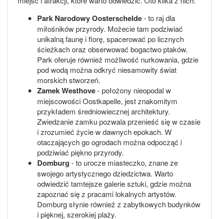
miejsc i atrakcji, które warto odwiedzić. Oto kilka z nich:
Park Narodowy Oosterschelde
- to raj dla
miłośników przyrody. Możecie tam podziwiać
unikalną faunę i florę, spacerować po licznych
ścieżkach oraz obserwować bogactwo ptaków.
Park oferuje również możliwość nurkowania, gdzie
pod wodą można odkryć niesamowity świat
morskich stworzeń.
Zamek Westhove
- położony nieopodal w
miejscowości Oostkapelle, jest znakomitym
przykładem średniowiecznej architektury.
Zwiedzanie zamku pozwala przenieść się w czasie
i zrozumieć życie w dawnych epokach. W
otaczających go ogrodach można odpocząć i
podziwiać piękno przyrody.
Domburg
- to urocze miasteczko, znane ze
swojego artystycznego dziedzictwa. Warto
odwiedzić tamtejsze galerie sztuki, gdzie można
zapoznać się z pracami lokalnych artystów.
Domburg słynie również z zabytkowych budynków
i pięknej, szerokiej plaży.