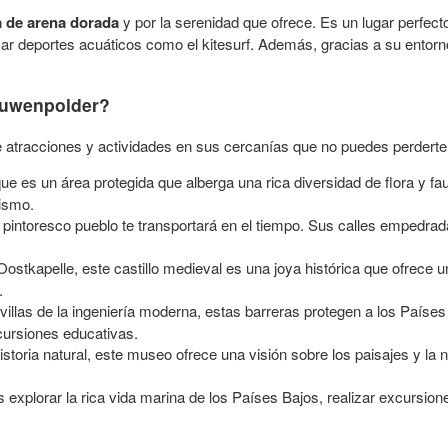
a de arena dorada
y por la serenidad que ofrece. Es un lugar perfect
ar deportes acuáticos como el kitesurf. Además, gracias a su entorn
ouwenpolder?
de atracciones y actividades en sus cercanías que no puedes perdert
que es un área protegida que alberga una rica diversidad de flora y fa
lismo.
e pintoresco pueblo te transportará en el tiempo. Sus calles empedrada
Oostkapelle, este castillo medieval es una joya histórica que ofrece 
.
illas de la ingeniería moderna, estas barreras protegen a los Países
xcursiones educativas.
 historia natural, este museo ofrece una visión sobre los paisajes y la
 explorar la rica vida marina de los Países Bajos, realizar excursion