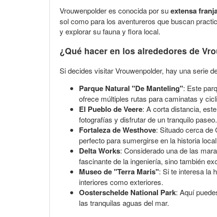
Vrouwenpolder es conocida por su
extensa franj
sol como para los aventureros que buscan practic
y explorar su fauna y flora local.
¿Qué hacer en los alrededores de Vr
Si decides visitar Vrouwenpolder, hay una serie 
Parque Natural "De Manteling"
: Este par
ofrece múltiples rutas para caminatas y cic
El Pueblo de Veere
: A corta distancia, est
fotografías y disfrutar de un tranquilo paseo.
Fortaleza de Westhove
: Situado cerca de 
perfecto para sumergirse en la historia local
Delta Works
: Considerado una de las marav
fascinante de la ingeniería, sino también e
Museo de "Terra Maris"
: Si te interesa la
interiores como exteriores.
Oosterschelde National Park
: Aquí puedes
las tranquilas aguas del mar.