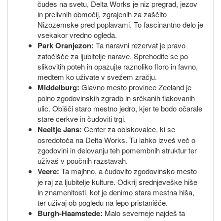
čudes na svetu, Delta Works je niz pregrad, jezov
in prelivnih območij, zgrajenih za zaščito
Nizozemske pred poplavami. To fascinantno delo je
vsekakor vredno ogleda.
Park Oranjezon:
Ta naravni rezervat je pravo
zatočišče za ljubitelje narave. Sprehodite se po
slikovitih poteh in opazujte raznoliko floro in favno,
medtem ko uživate v svežem zračju.
Middelburg:
Glavno mesto province Zeeland je
polno zgodovinskih zgradb in srčkanih tlakovanih
ulic. Obišči staro mestno jedro, kjer te bodo očarale
stare cerkve in čudoviti trgi.
Neeltje Jans:
Center za obiskovalce, ki se
osredotoča na Delta Works. Tu lahko izveš več o
zgodovini in delovanju teh pomembnih struktur ter
uživaš v poučnih razstavah.
Veere:
Ta majhno, a čudovito zgodovinsko mesto
je raj za ljubitelje kulture. Odkrij srednjeveške hiše
in znamenitosti, kot je denimo stara mestna hiša,
ter uživaj ob pogledu na lepo pristanišče.
Burgh-Haamstede:
Malo severneje najdeš ta