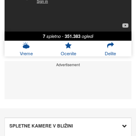
7
spletno
-
351.383
ogledi
Vreme
Ocenite
Delite
Advertisement
SPLETNE KAMERE V BLIŽINI