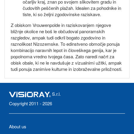
očarljiv kraj, znan po svojem slikovitem gradu in
čudovitih peščenih plažah. Idealen za pohodnike in
tiste, ki so željni zgodovinske raziskave.
Z obiskom Vrouwenpolde in raziskovanjem njegove
bližnje okolice ne boš le občudoval panoramskih
razgledov, ampak tudi odkril bogato zgodovino in
raznolikost Nizozemske. To edinstveno območje ponuja
kombinacijo naravnih lepot in človeškega genija, kar je
popolnoma vredno tvojega časa. Zato naredi načrt za
obisk obale, ki ne le navdušuje z vizualnimi užitki, ampak
tudi ponuja zanimive kulturne in izobraževalne priložnosti.
S.r.l.
Copyright 2011 - 2026
About us