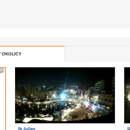
 OKOLICY
St Julian
S