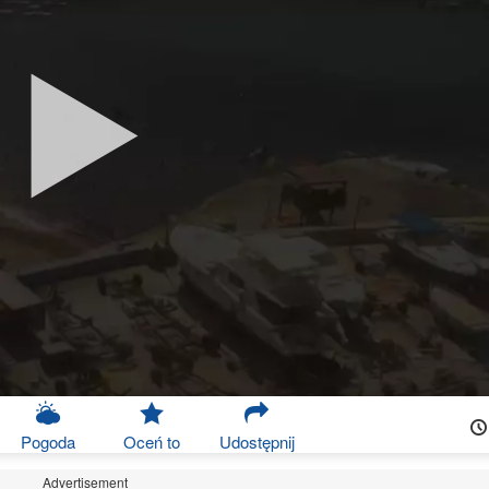
Pogoda
Oceń to
Udostępnij
Advertisement