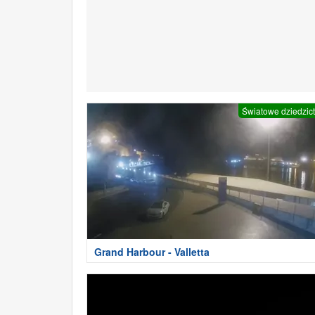
Światowe dziedzic
Grand Harbour - Valletta