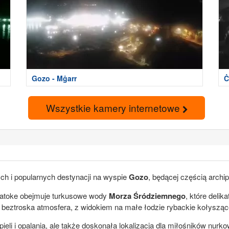
Gozo - Mġarr
Ċ
Wszystkie kamery internetowe
wych i popularnych destynacji na wyspie
Gozo
, będącej częścią archi
atoke obejmuje turkusowe wody
Morza Śródziemnego
, które delik
 beztroska atmosfera, z widokiem na małe łodzie rybackie kołysząc
ąpieli i opalania, ale także doskonała lokalizacja dla miłośników nurk