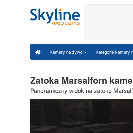
Kategorie kamery
Kamery na żywo
Zatoka Marsalforn kame
Panoramiczny widok na zatokę Marsal