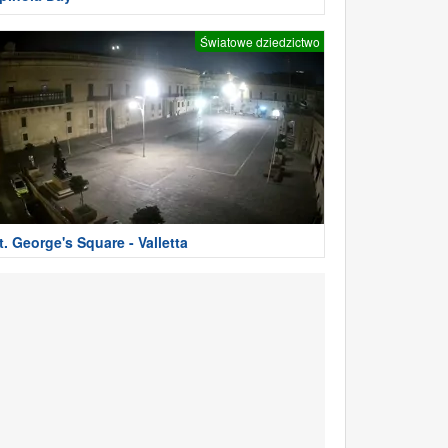
Światowe dziedzictwo
t. George's Square - Valletta