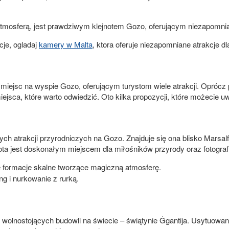
 atmosferą, jest prawdziwym klejnotem Gozo, oferującym niezapomni
je, ogladaj
kamery w Malta
, ktora oferuje niezapomniane atrakcje d
 miejsc na wyspie Gozo, oferującym turystom wiele atrakcji. Opróc
ejsca, które warto odwiedzić. Oto kilka propozycji, które możecie u
nych atrakcji przyrodniczych na Gozo. Znajduje się ona blisko Marsal
ta jest doskonałym miejscem dla miłośników przyrody oraz fotografi
ne formacje skalne tworzące magiczną atmosferę.
ng i nurkowanie z rurką.
 wolnostojących budowli na świecie – świątynie Ġgantija. Usytuowan