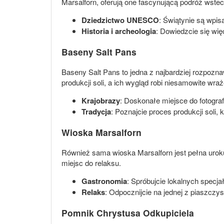
Marsalforn, oferują one fascynującą podróż wste
Dziedzictwo UNESCO
: Świątynie są wpi
Historia i archeologia
: Dowiedzcie się wię
Baseny Salt Pans
Baseny Salt Pans to jedna z najbardziej rozpozna
produkcji soli, a ich wygląd robi niesamowite w
Krajobrazy
: Doskonałe miejsce do fotograf
Tradycja
: Poznajcie proces produkcji sol
Wioska Marsalforn
Również sama wioska Marsalforn jest pełna uroku
miejsc do relaksu.
Gastronomia
: Spróbujcie lokalnych specj
Relaks
: Odpocznijcie na jednej z piaszczy
Pomnik Chrystusa Odkupiciela