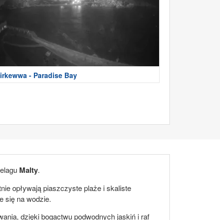
irkewwa - Paradise Bay
pelagu
Malty
.
atnie opływają piaszczyste plaże i skaliste
e się na wodzie.
owania, dzięki bogactwu podwodnych jaskiń i raf