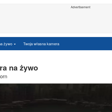
Advertisement
 na żywo
Twoja własna kamera
ra na żywo
forn