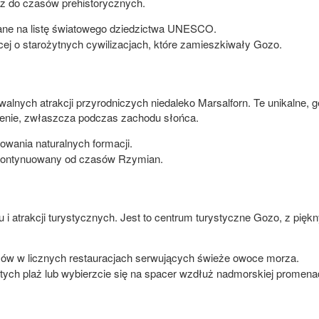
cz do czasów prehistorycznych.
sane na listę światowego dziedzictwa UNESCO.
cej o starożytnych cywilizacjach, które zamieszkiwały Gozo.
walnych atrakcji przyrodniczych niedaleko Marsalforn. Te unikalne, 
rażenie, zwłaszcza podczas zachodu słońca.
owania naturalnych formacji.
i, kontynuowany od czasów Rzymian.
 i atrakcji turystycznych. Jest to centrum turystyczne Gozo, z pięk
ałów w licznych restauracjach serwujących świeże owoce morza.
stych plaż lub wybierzcie się na spacer wzdłuż nadmorskiej promena