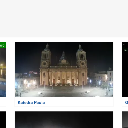
two
Katedra Paola
G