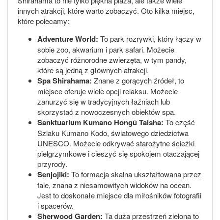
Shirahama to nie tylko piękna plaża, ale także wiele
innych atrakcji, które warto zobaczyć. Oto kilka miejsc,
które polecamy:
Adventure World:
To park rozrywki, który łączy w
sobie zoo, akwarium i park safari. Możecie
zobaczyć różnorodne zwierzęta, w tym pandy,
które są jedną z głównych atrakcji.
Spa Shirahama:
Znane z gorących źródeł, to
miejsce oferuje wiele opcji relaksu. Możecie
zanurzyć się w tradycyjnych łaźniach lub
skorzystać z nowoczesnych obiektów spa.
Sanktuarium Kumano Hongū Taisha:
To część
Szlaku Kumano Kodo, światowego dziedzictwa
UNESCO. Możecie odkrywać starożytne ścieżki
pielgrzymkowe i cieszyć się spokojem otaczającej
przyrody.
Senjojiki:
To formacja skalna ukształtowana przez
fale, znana z niesamowitych widoków na ocean.
Jest to doskonałe miejsce dla miłośników fotografii
i spacerów.
Sherwood Garden:
Ta duża przestrzeń zielona to