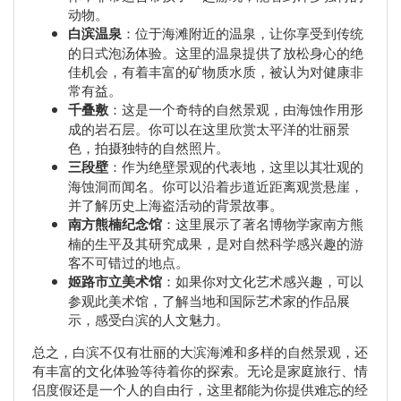
动物。
白滨温泉
：位于海滩附近的温泉，让你享受到传统
的日式泡汤体验。这里的温泉提供了放松身心的绝
佳机会，有着丰富的矿物质水质，被认为对健康非
常有益。
千叠敷
：这是一个奇特的自然景观，由海蚀作用形
成的岩石层。你可以在这里欣赏太平洋的壮丽景
色，拍摄独特的自然照片。
三段壁
：作为绝壁景观的代表地，这里以其壮观的
海蚀洞而闻名。你可以沿着步道近距离观赏悬崖，
并了解历史上海盗活动的背景故事。
南方熊楠纪念馆
：这里展示了著名博物学家南方熊
楠的生平及其研究成果，是对自然科学感兴趣的游
客不可错过的地点。
姬路市立美术馆
：如果你对文化艺术感兴趣，可以
参观此美术馆，了解当地和国际艺术家的作品展
示，感受白滨的人文魅力。
总之，白滨不仅有壮丽的大滨海滩和多样的自然景观，还
有丰富的文化体验等待着你的探索。无论是家庭旅行、情
侣度假还是一个人的自由行，这里都能为你提供难忘的经