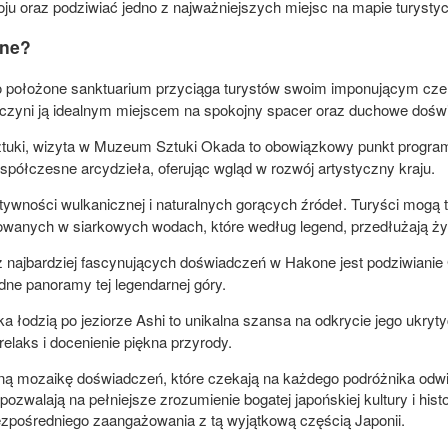
u oraz podziwiać jedno z najważniejszych miejsc na mapie turystycz
one?
położone sanktuarium przyciąga turystów swoim imponującym czerwon
 czyni ją idealnym miejscem na spokojny spacer oraz duchowe doświa
uki, wizyta w Muzeum Sztuki Okada to obowiązkowy punkt programu. 
współczesne arcydzieła, oferując wgląd w rozwój artystyczny kraju.
tywności wulkanicznej i naturalnych gorących źródeł. Turyści mogą 
otowanych w siarkowych wodach, które według legend, przedłużają ży
najbardziej fascynujących doświadczeń w Hakone jest podziwianie Gó
dne panoramy tej legendarnej góry.
 łodzią po jeziorze Ashi to unikalna szansa na odkrycie jego ukryty
elaks i docenienie piękna przyrody.
ną mozaikę doświadczeń, które czekają na każdego podróżnika odwie
ozwalają na pełniejsze zrozumienie bogatej japońskiej kultury i hi
bezpośredniego zaangażowania z tą wyjątkową częścią Japonii.