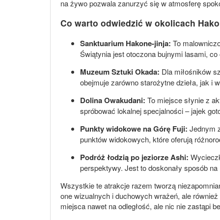
na żywo pozwala zanurzyć się w atmosferę spokoj
Co warto odwiedzić w okolicach Hak
Sanktuarium Hakone-jinja:
To malowniczo 
Świątynia jest otoczona bujnymi lasami, co
Muzeum Sztuki Okada:
Dla miłośników szt
obejmuje zarówno starożytne dzieła, jak i 
Dolina Owakudani:
To miejsce słynie z ak
spróbować lokalnej specjalności – jajek g
Punkty widokowe na Górę Fuji:
Jednym z 
punktów widokowych, które oferują różnoro
Podróż łodzią po jeziorze Ashi:
Wycieczka
perspektywy. Jest to doskonały sposób na r
Wszystkie te atrakcje razem tworzą niezapomnia
one wizualnych i duchowych wrażeń, ale również p
miejsca nawet na odległość, ale nic nie zastąpi 