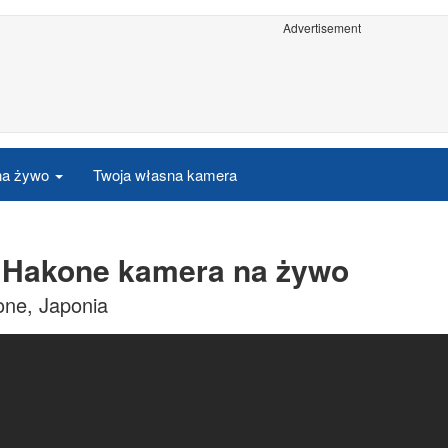
Advertisement
 na żywo
Twoja własna kamera
i - Hakone kamera na żywo
kone, Japonia