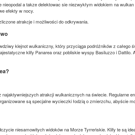
sie nieopodal a takze delektowac sie niezwykłym widokiem na wulkan 
we efekty w nocy.
ezliczone atrakcje i możliwości do odkrywania.
ywo
awdziwy klejnot wulkaniczny, który przyciąga podróżników z całego
ajestatyczne klify Panarea oraz pobliskie wyspy Basiluzzo i Dattilo. 
rea?
z najaktywniejszych atrakcji wulkanicznych na świecie. Regularne er
anizowane są specjalne wycieczki łodzią o zmierzchu, abyście mogli 
zycie niesamowitych widoków na Morze Tyrreńskie. Klify te są ideal