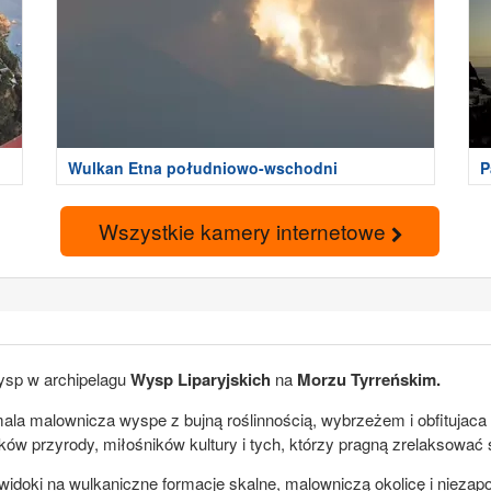
Wulkan Etna południowo-wschodni
P
Wszystkie kamery internetowe
ysp w archipelagu
Wysp Liparyjskich
na
Morzu Tyrreńskim.
ala malownicza wyspe z bujną roślinnością, wybrzeżem i obfitujaca w
ów przyrody, miłośników kultury i tych, którzy pragną zrelaksować 
 widoki na wulkaniczne formacje skalne, malowniczą okolicę i nie