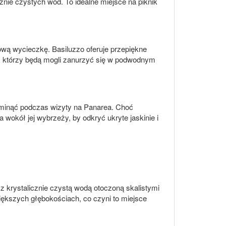
znie czystych wód. To idealne miejsce na piknik
ową wycieczkę. Basiluzzo oferuje przepiękne
ą, którzy będą mogli zanurzyć się w podwodnym
pominąć podczas wizyty na Panarea. Choć
a wokół jej wybrzeży, by odkryć ukryte jaskinie i
 z krystalicznie czystą wodą otoczoną skalistymi
większych głębokościach, co czyni to miejsce