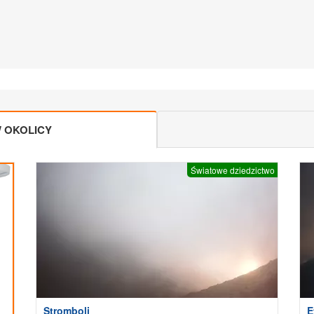
 OKOLICY
Światowe dziedzictwo
Stromboli
E