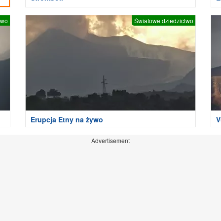
two
Światowe dziedzictwo
Erupcja Etny na żywo
V
Advertisement