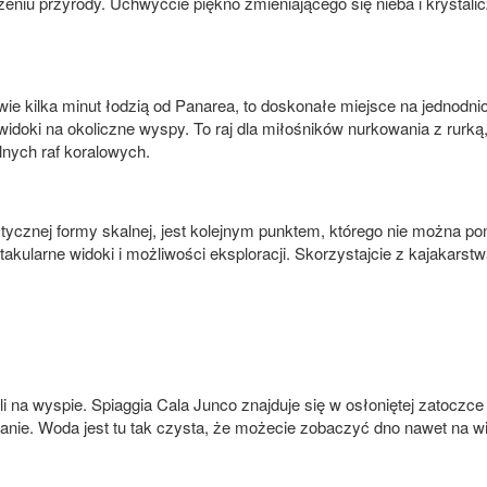
niu przyrody. Uchwyćcie piękno zmieniającego się nieba i krystalic
e kilka minut łodzią od Panarea, to doskonałe miejsce na jednodni
widoki na okoliczne wyspy. To raj dla miłośników nurkowania z rurk
lnych raf koralowych.
stycznej formy skalnej, jest kolejnym punktem, którego nie można 
takularne widoki i możliwości eksploracji. Skorzystajcie z kajakarstw
li na wyspie. Spiaggia Cala Junco znajduje się w osłoniętej zatoczce
alanie. Woda jest tu tak czysta, że możecie zobaczyć dno nawet na 