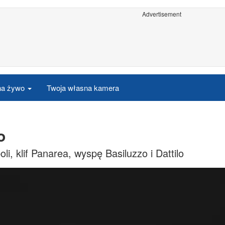
Advertisement
 na żywo
Twoja własna kamera
o
, klif Panarea, wyspę Basiluzzo i Dattilo