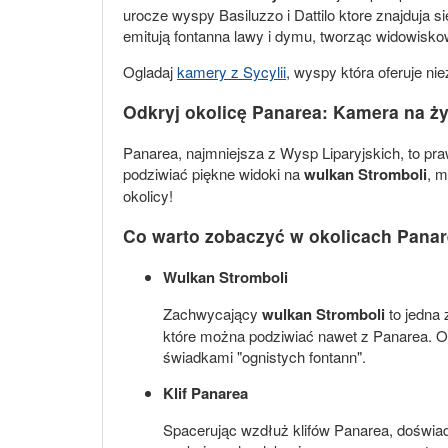
urocze wyspy Basiluzzo i Dattilo ktore znajduja 
emitują fontanna lawy i dymu, tworząc widowisko
Ogladaj
kamery z Sycylii
, wyspy która oferuje ni
Odkryj okolicę Panarea: Kamera na ż
Panarea, najmniejsza z Wysp Liparyjskich, to pr
podziwiać piękne widoki na
wulkan Stromboli
, m
okolicy!
Co warto zobaczyć w okolicach Pana
Wulkan Stromboli
Zachwycający
wulkan Stromboli
to jedna 
które można podziwiać nawet z Panarea. Org
świadkami "ognistych fontann".
Klif Panarea
Spacerując wzdłuż klifów Panarea, doświadc