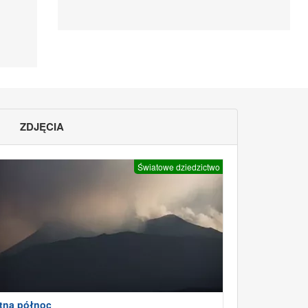
ZDJĘCIA
Światowe dziedzictwo
tna północ