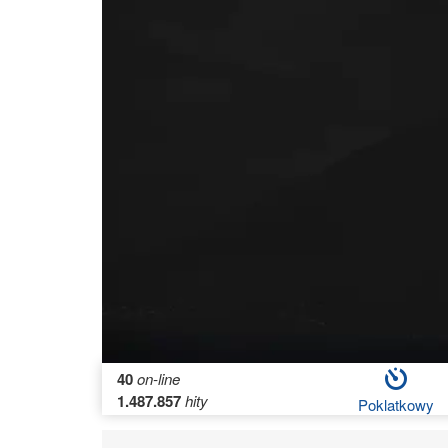
40
on-line
1.487.857
hity
Poklatkowy