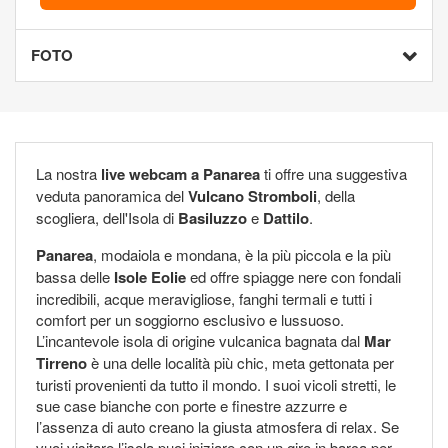
FOTO
La nostra
live webcam a Panarea
ti offre una suggestiva
veduta panoramica del
Vulcano Stromboli
, della
scogliera, dell'Isola di
Basiluzzo
e
Dattilo
.
Panarea
, modaiola e mondana, è la più piccola e la più
bassa delle
Isole Eolie
ed offre spiagge nere con fondali
incredibili, acque meravigliose, fanghi termali e tutti i
comfort per un soggiorno esclusivo e lussuoso.
L’incantevole isola di origine vulcanica bagnata dal
Mar
Tirreno
è una delle località più chic, meta gettonata per
turisti provenienti da tutto il mondo. I suoi vicoli stretti, le
sue case bianche con porte e finestre azzurre e
l’assenza di auto creano la giusta atmosfera di relax. Se
vuoi visitare l’isola puoi iniziare con un giro in barca per