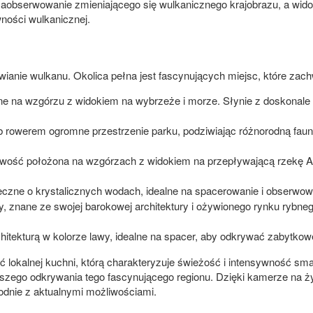
aobserwowanie zmieniającego się wulkanicznego krajobrazu, a widok
ości wulkanicznej.
ziwianie wulkanu. Okolica pełna jest fascynujących miejsc, które zac
 na wzgórzu z widokiem na wybrzeże i morze. Słynie z doskonale 
 rowerem ogromne przestrzenie parku, podziwiając różnorodną faunę 
ość położona na wzgórzach z widokiem na przepływającą rzekę Alc
zne o krystalicznych wodach, idealne na spacerowanie i obserwowa
y, znane ze swojej barokowej architektury i ożywionego rynku rybneg
hitekturą w kolorze lawy, idealne na spacer, aby odkrywać zabytkow
ć lokalnej kuchni, którą charakteryzuje świeżość i intensywność sm
alszego odkrywania tego fascynującego regionu. Dzięki kamerze na
dnie z aktualnymi możliwościami.