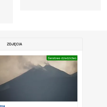
ZDJĘCIA
Światowe dziedzictwo
tna