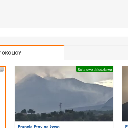
 OKOLICY
Światowe dziedzictwo
Erupcja Etny na żywo
E