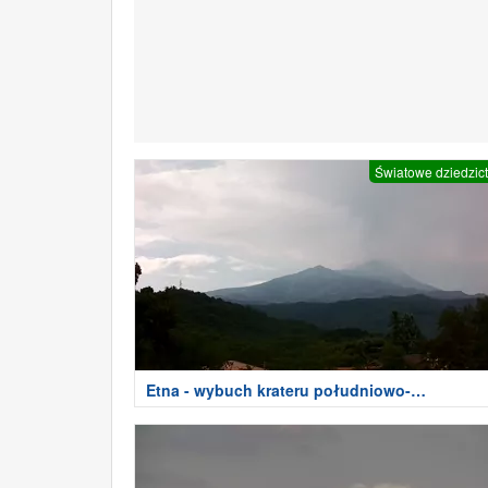
Światowe dziedzic
Etna - wybuch krateru południowo-
wschodniego