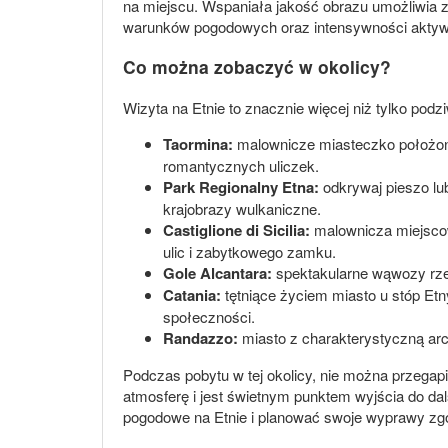
na miejscu. Wspaniała jakość obrazu umożliwia z
warunków pogodowych oraz intensywności aktywn
Co można zobaczyć w okolicy?
Wizyta na Etnie to znacznie więcej niż tylko pod
Taormina:
malownicze miasteczko położone
romantycznych uliczek.
Park Regionalny Etna:
odkrywaj pieszo lub
krajobrazy wulkaniczne.
Castiglione di Sicilia:
malownicza miejscow
ulic i zabytkowego zamku.
Gole Alcantara:
spektakularne wąwozy rzec
Catania:
tętniące życiem miasto u stóp Etn
społeczności.
Randazzo:
miasto z charakterystyczną arc
Podczas pobytu w tej okolicy, nie można przegapi
atmosferę i jest świetnym punktem wyjścia do d
pogodowe na Etnie i planować swoje wyprawy zgo