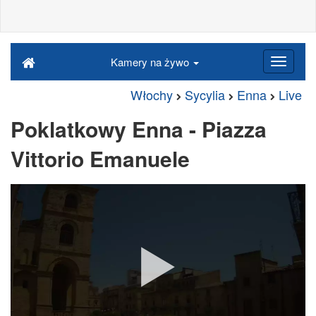
Kamery na żywo
Włochy
Sycylia
Enna
Live
Poklatkowy Enna - Piazza
Vittorio Emanuele