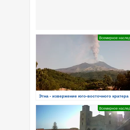
Всемирное насле
Этна - извержение юго-восточного кратера
Всемирное насле