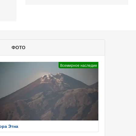
ФОТО
Всемирное наследие
ора Этна