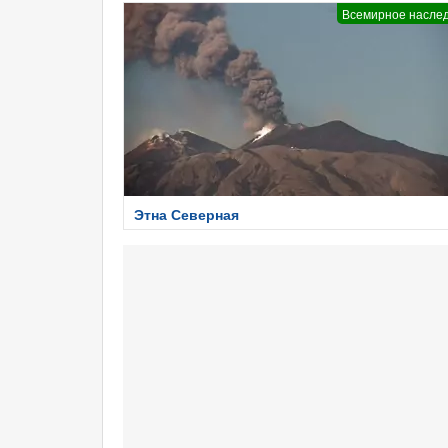
Всемирное насле
Этна Северная