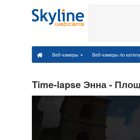
Веб-камеры по катег
Веб-камеры
Time-lapse Энна - Пл