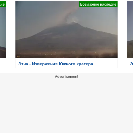
дие
Всемирное наследие
Этна - Извержения Южного кратера
Э
Advertisement