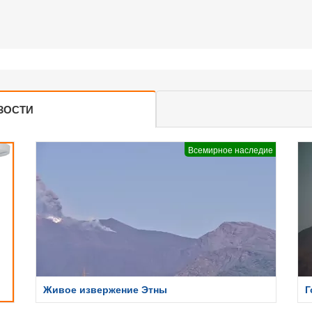
ЗОСТИ
Всемирное наследие
Живое извержение Этны
Г