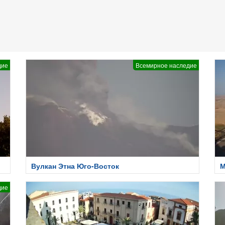
дие
Всемирное наследие
Вулкан Этна Юго-Восток
М
дие