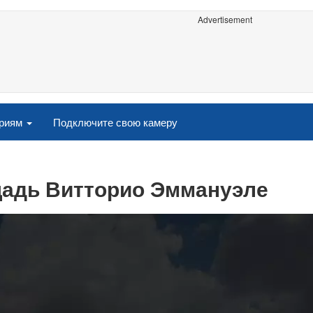
Advertisement
ориям
Подключите свою камеру
ощадь Витторио Эммануэле