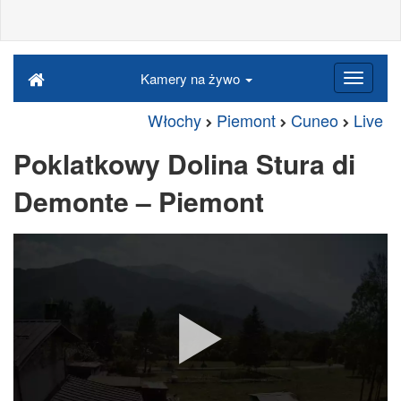
Kamery na żywo
Włochy
Piemont
Cuneo
Live
Poklatkowy Dolina Stura di
Demonte – Piemont