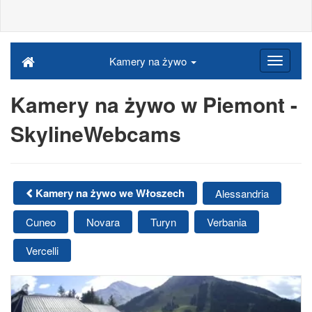
Kamery na żywo
Kamery na żywo w Piemont -
SkylineWebcams
Kamery na żywo we Włoszech
Alessandria
Cuneo
Novara
Turyn
Verbania
Vercelli