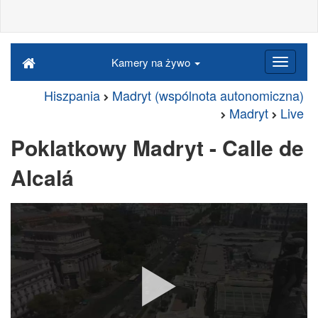
Kamery na żywo
Hiszpania
Madryt (wspólnota autonomiczna)
Madryt
Live
Poklatkowy Madryt - Calle de
Alcalá