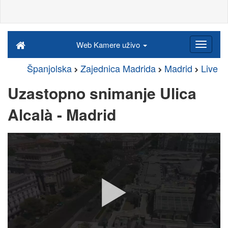
Web Kamere uživo
Španjolska
Zajednica Madrida
Madrid
Live
Uzastopno snimanje Ulica
Alcalà - Madrid