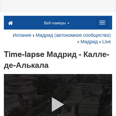
Веб-камеры
Испания
Мадрид (автономное сообщество)
Мадрид
Live
Time-lapse Мадрид - Калле-
де-Алькала