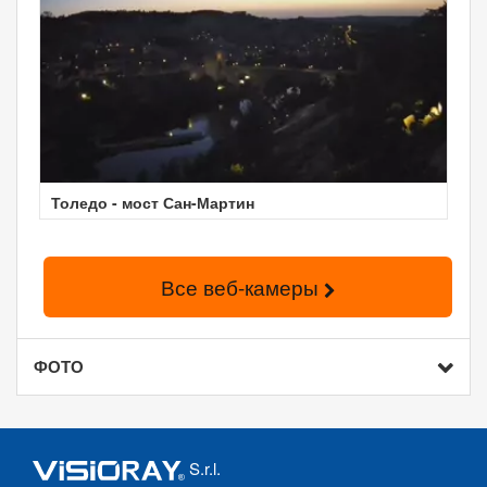
Толедо - мост Сан-Мартин
Все веб-камеры
ФОТО
S.r.l.