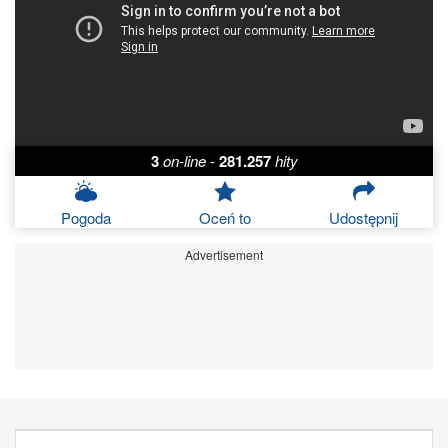
3
on-line
-
281.257
hity
Pogoda
Oceń to
Udostępnij
Advertisement