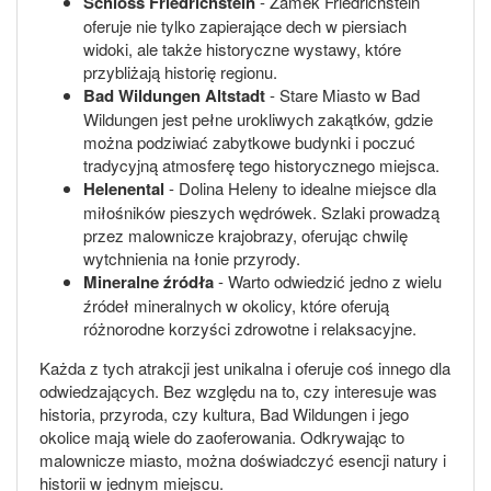
Schloss Friedrichstein
- Zamek Friedrichstein
oferuje nie tylko zapierające dech w piersiach
widoki, ale także historyczne wystawy, które
przybliżają historię regionu.
Bad Wildungen Altstadt
- Stare Miasto w Bad
Wildungen jest pełne urokliwych zakątków, gdzie
można podziwiać zabytkowe budynki i poczuć
tradycyjną atmosferę tego historycznego miejsca.
Helenental
- Dolina Heleny to idealne miejsce dla
miłośników pieszych wędrówek. Szlaki prowadzą
przez malownicze krajobrazy, oferując chwilę
wytchnienia na łonie przyrody.
Mineralne źródła
- Warto odwiedzić jedno z wielu
źródeł mineralnych w okolicy, które oferują
różnorodne korzyści zdrowotne i relaksacyjne.
Każda z tych atrakcji jest unikalna i oferuje coś innego dla
odwiedzających. Bez względu na to, czy interesuje was
historia, przyroda, czy kultura, Bad Wildungen i jego
okolice mają wiele do zaoferowania. Odkrywając to
malownicze miasto, można doświadczyć esencji natury i
historii w jednym miejscu.