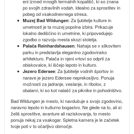
eni izmed mnogih termalnih kopališč, ki so znana
po svojih zdravilnih vodah. Idealno za sprostitev in
pobeg od vsakodnevnega stresa.
Muzej Bad Wildungen
: Za ljubitelje kulture in
umetnosti je ta muzej popolna izbira. Prikazuje
lokalno dediščino in umetnine, ki pripovedujejo
zgodbo o razvoju mesta skozi stoletja.
Palača Reinhardshausen
: Nahaja se v slikovitem
parku in predstavlja elegantno zgodovinsko
arhitekturo. Palača in njeni vrtovi so odprti za
obiskovalce, ki iščejo lepoto in kulturo.
Jezero Edersee
: Za ljubitelje vodnih športov in
narave je jezero Edersee neprekosljivo. Ponuja
možnosti za jadranje, veslanje, in ribolov, z
obalami, ki so kot nalašč za piknike in pohodništvo.
Bad Wildungen je mesto, ki navdušuje s svojo zgodovino,
naravno lepoto in kulturno bogastvo. Ne glede na to, ali si
želiš sprostitve, avanture ali raziskovanja, to mesto
ponuja nekaj za vsakogar. Spletna kamera je le začetek
tvoje poti v to očarljivo območje.