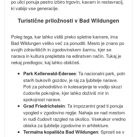
po ulici ponuja pestro izbiro trgovin, kavarn in restavracij,
ki vabijo vse generacije.
Turistične priložnosti v Bad Wildungen
Poleg tega, kar lahko vidiš preko spletne kamere, ima
Bad Wildungen veliko več za ponuditi. Mesto je znano po
svojih zdraviliščih in zgodovinskem šarmu, kjer se
narava in kultura prepletata na edinstven način. Tukaj je
nekaj predlogov, kaj lahko obiščeš.
Park Kellerwald-Edersee
: Ta nacionalni park, poln
starih bukovih gozdov, je raj za ljubitelje narave.
Poti za pohodništvo in kolesarjenje te vodijo skozi
čudovite pokrajine, kjer lahko doživiš mir in
spokojnost narave.
Grad Friedrichstein
: Ta impozantni grad ti ponuja
vpogled v zgodovino regije. Nahaja se nad mestom
in nudi čudovit razgled na okolico. Vsekakor vredno
obiska za ljubitelje zgodovine in arhitekture.
Termalna kopališča Bad Wildungen
: Sprosti se v