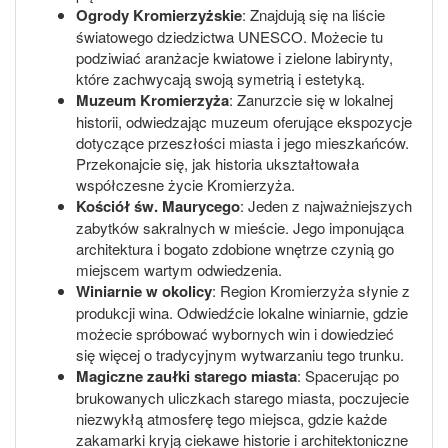
Ogrody Kromierzyżskie
: Znajdują się na liście
światowego dziedzictwa UNESCO. Możecie tu
podziwiać aranżacje kwiatowe i zielone labirynty,
które zachwycają swoją symetrią i estetyką.
Muzeum Kromierzyża
: Zanurzcie się w lokalnej
historii, odwiedzając muzeum oferujące ekspozycje
dotyczące przeszłości miasta i jego mieszkańców.
Przekonajcie się, jak historia ukształtowała
współczesne życie Kromierzyża.
Kościół św. Maurycego
: Jeden z najważniejszych
zabytków sakralnych w mieście. Jego imponująca
architektura i bogato zdobione wnętrze czynią go
miejscem wartym odwiedzenia.
Winiarnie w okolicy
: Region Kromierzyża słynie z
produkcji wina. Odwiedźcie lokalne winiarnie, gdzie
możecie spróbować wybornych win i dowiedzieć
się więcej o tradycyjnym wytwarzaniu tego trunku.
Magiczne zaułki starego miasta
: Spacerując po
brukowanych uliczkach starego miasta, poczujecie
niezwykłą atmosferę tego miejsca, gdzie każde
zakamarki kryją ciekawe historie i architektoniczne